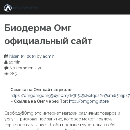
Skip
to
content
Биодерма Омг
официальный сайт
Nisan 19, 2019
by
admin
admin
No comments yet
285
Ссылка на Омг сайт зеркало
–
https://omgomgomg5j4yrr4mjdv3h5c5xfvxtqqs2in7smi65mjps
–
Ссылка на Омг через Tor:
http://omgomg.store
Свободу!|Omg это интернет магазин различных товаров и
услуг – рискованное занятие, которое может повлечь
серьезное наказание. |Чтобы продавец чувствовал себя