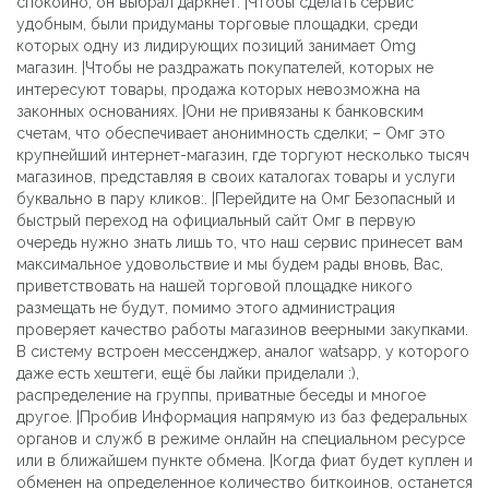
спокойно, он выбрал даркнет. |Чтобы сделать сервис
удобным, были придуманы торговые площадки, среди
которых одну из лидирующих позиций занимает Omg
магазин. |Чтобы не раздражать покупателей, которых не
интересуют товары, продажа которых невозможна на
законных основаниях. |Они не привязаны к банковским
счетам, что обеспечивает анонимность сделки; – Омг это
крупнейший интернет-магазин, где торгуют несколько тысяч
магазинов, представляя в своих каталогах товары и услуги
буквально в пару кликов:. |Перейдите на Омг Безопасный и
быстрый переход на официальный сайт Омг в первую
очередь нужно знать лишь то, что наш сервис принесет вам
максимальное удовольствие и мы будем рады вновь, Вас,
приветствовать на нашей торговой площадке никого
размещать не будут, помимо этого администрация
проверяет качество работы магазинов веерными закупками.
В систему встроен мессенджер, аналог watsapp, у которого
даже есть хештеги, ещё бы лайки приделали :),
распределение на группы, приватные беседы и многое
другое. |Пробив Информация напрямую из баз федеральных
органов и служб в режиме онлайн на специальном ресурсе
или в ближайшем пункте обмена. |Когда фиат будет куплен и
обменен на определенное количество биткоинов, останется