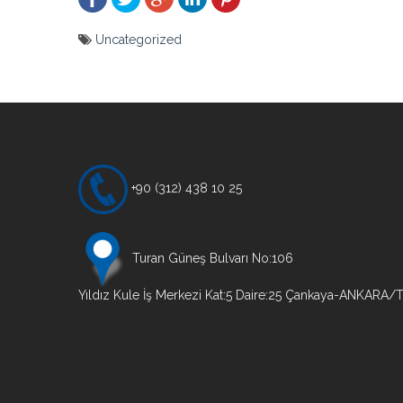
Uncategorized
Yazı
gezinmesi
+90 (312) 438 10 25
Turan Güneş Bulvarı No:106
Yıldız Kule İş Merkezi Kat:5 Daire:25 Çankaya-ANKARA