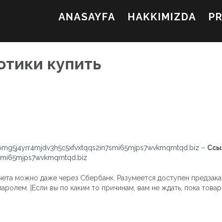
ANASAYFA
HAKKIMIZDA
P
отики купить
mg5j4yrr4mjdv3h5c5xfvxtqqs2in7smi65mjps7wvkmqmtqd.biz
–
Ссы
7smi65mjps7wvkmqmtqd.biz
чета можно даже через Сбербанк. Разумеется доступен предзаказ,
аролем. |Если вы по каким то причинам, вам не ждать, пока товар