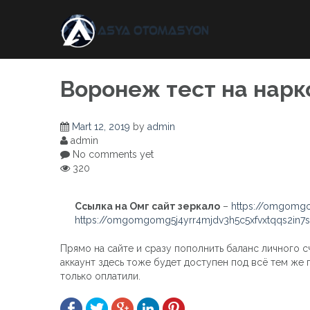
Skip
to
content
Воронеж тест на нарк
Mart 12, 2019
by
admin
admin
No comments yet
320
Ссылка на Омг сайт зеркало
–
https://omgomgo
https://omgomgomg5j4yrr4mjdv3h5c5xfvxtqqs2in
Прямо на сайте и сразу пополнить баланс личного с
аккаунт здесь тоже будет доступен под всё тем же п
только оплатили.