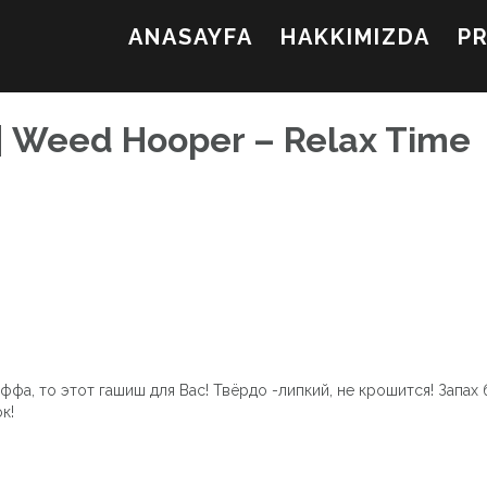
ANASAYFA
HAKKIMIZDA
P
 | Weed Hooper – Relax Time
ффа, то этот гашиш для Вас! Твёрдо -липкий, не крошится! Запах
к!