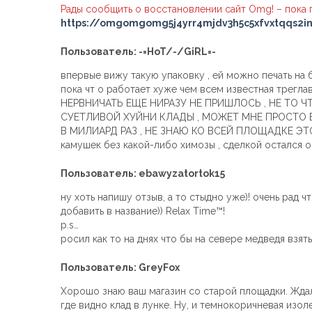
Рады сообщить о восстановлении сайт Omg! – пока п
https://omgomgomg5j4yrr4mjdv3h5c5xfvxtqqs2i
Пользователь: -=HoT/-/GiRL=-
впервые вижу такую упаковку , ей можно печать на б
пока чт о работает хуже чем всем известная трег
НЕРВНИЧАТЬ ЕЩЕ НИРАЗУ НЕ ПРИШЛОСЬ , НЕ ТО 
СУЕТЛИВОЙ ХУЙНИ КЛАДЫ , МОЖЕТ МНЕ ПРОСТО ВЕ
В МИЛИАРД РАЗ , НЕ ЗНАЮ КО ВСЕЙ ПЛОЩАДКЕ ЭТО 
камушек без какой-либо химозы , сделкой остался о
Пользователь: ebawyzatortok15
ну хоть напишу отзыв, а то стыдно уже)! очень рад чт
добавить в название)) Relax Time™!
p.s…
росил как то на днях что бы на севере медведя взять
Пользователь: GreyFox
Хорошо знаю ваш магазин со старой площадки. Ждал 
где видно клад в лунке. Ну, и темнокоричневая изол