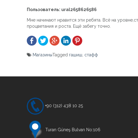
Пользователь: ural2658626586
Мне начинают нравится эти ребята. Всё на уровне,с
процветания и роста. Ещё забегу точно.
Магазины
Tagged
гашиш
,
стафф
Yazı
gezinmesi
+90 (312) 438 10 25
Turan Güneş Bulvarı No:106