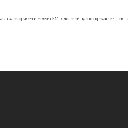
таф толик присел и молчит,КМ отдельный привет,красавчик,явно з