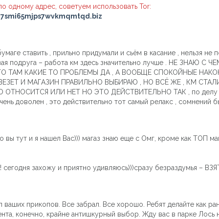
о одному адрес, советуем использовать Tor:
n7smi65mjps7wvkmqmtqd.biz
умаге ставить , прильно придумали и сьём в касание , нельзя не 
лавая подруга – работа км здесь значительно лучше . НЕ ЗНАЮ
ЧТО ТАМ КАКИЕ ТО ПРОБЛЕМЫ ДА , А ВООБЩЕ СПОКОЙНЫЕ НАК
ЗЕТ И МАГАЗИН ПРАВИЛЬНО ВЫБИРАЮ , НО ВСЁ ЖЕ , КМ СТАЛИ 
ОТНОСИТСЯ ИЛИ НЕТ НО ЭТО ДЕЙСТВИТЕЛЬНО ТАК , по делу доб
чень доволен , это действительно тот самый релакс , сомнений 
о вы тут и я нашел Вас))) магаз знаю еще с Омг, кроме как ТОП мага
! сегодня захожу и приятно удивляюсь)))сразу безраздумья – ВЗЯТЬ
ваших прикопов. Все забрал. Все хорошо. Ребят делайте как ран
ента, конечно, крайне антишкурный выбор. Жду вас в парке Лось н