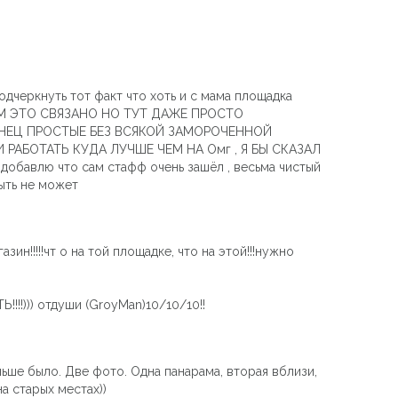
подчеркнуть тот факт что хоть и с мама площадка
 С ЧЕМ ЭТО СВЯЗАНО НО ТУТ ДАЖЕ ПРОСТО
ОНЕЦ ПРОСТЫЕ БЕЗ ВСЯКОЙ ЗАМОРОЧЕННОЙ
РАБОТАТЬ КУДА ЛУЧШЕ ЧЕМ НА Омг , Я БЫ СКАЗАЛ
авлю что сам стафф очень зашёл , весьма чистый
быть не может
зин!!!!!чт о на той площадке, что на этой!!!нужно
!!!!))) отдуши (GroyMan)10/10/10!!
ьше было. Две фото. Одна панарама, вторая вблизи,
а старых местах))