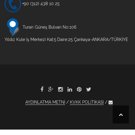
+90 (312) 438 10 25
Turan Güneş Bulvarı No:106
Yıldız Kule İş Merkezi Kat:5 Daire:25 Çankaya-ANKARA/TÜRKİYE
AYDINLATMA METNİ
KVKK POLİTİKASI
t
et
1xBet