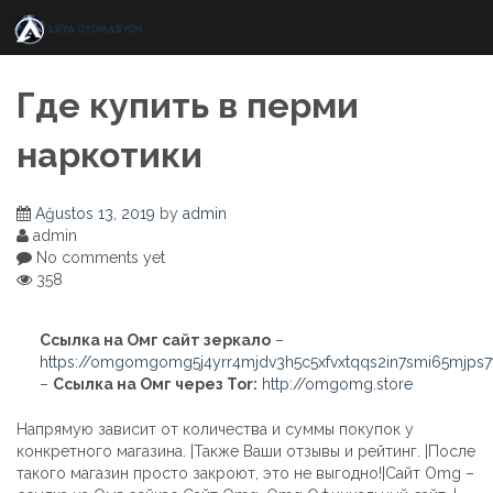
Skip
to
content
Где купить в перми
наркотики
Ağustos 13, 2019
by
admin
admin
No comments yet
358
Ссылка на Омг сайт зеркало
–
https://omgomgomg5j4yrr4mjdv3h5c5xfvxtqqs2in7smi65mjps
–
Ссылка на Омг через Tor:
http://omgomg.store
Напрямую зависит от количества и суммы покупок у
конкретного магазина. |Также Ваши отзывы и рейтинг. |После
такого магазин просто закроют, это не выгодно!|Сайт Omg –