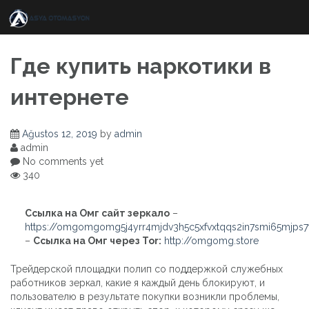
Skip
to
content
Где купить наркотики в
интернете
Ağustos 12, 2019
by
admin
admin
No comments yet
340
Ссылка на Омг сайт зеркало
–
https://omgomgomg5j4yrr4mjdv3h5c5xfvxtqqs2in7smi65mjps
–
Ссылка на Омг через Tor:
http://omgomg.store
Трейдерской площадки полип со поддержкой служебных
работников зеркал, какие я каждый день блокируют, и
пользователю в результате покупки возникли проблемы,