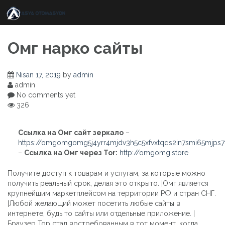
Skip
to
content
Омг нарко сайты
Nisan 17, 2019
by
admin
admin
No comments yet
326
Ссылка на Омг сайт зеркало
–
https://omgomgomg5j4yrr4mjdv3h5c5xfvxtqqs2in7smi65mjps
–
Ссылка на Омг через Tor:
http://omgomg.store
Получите доступ к товарам и услугам, за которые можно
получить реальный срок, делая это открыто. |Омг является
крупнейшим маркетплейсом на территории РФ и стран СНГ.
|Любой желающий может посетить любые сайты в
интернете, будь то сайты или отдельные приложение. |
Браузер Тор стал востребованным в тот момент, когда