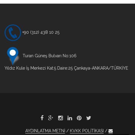
gezinmesi
+90 (312) 438 10 25
Turan Güneş Bulvarı No:106
Yıldız Kule İş Merkezi Kat:5 Daire:25 Çankaya-ANKARA/TÜRKİYE
AYDINLATMA METNİ
KVKK POLİTİKASI