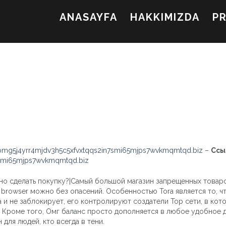
ANASAYFA
HAKKIMIZDA
P
mg5j4yrr4mjdv3h5c5xfvxtqqs2in7smi65mjps7wvkmqmtqd.biz
–
Ссы
7smi65mjps7wvkmqmtqd.biz
но сделать покупку?|Самый большой магазин запрещенных товаро
or browser можно без опасений. Особенностью Torа является то, 
а и не заблокирует, его контролируют создатели Тор сети, в ко
. Кроме того, Омг баланс просто дополняется в любое удобное д
 для людей, кто всегда в тени.