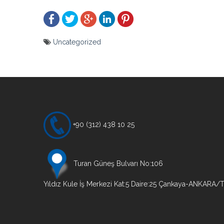
Uncategorized
Yazı
gezinmesi
+90 (312) 438 10 25
Turan Güneş Bulvarı No:106
Yıldız Kule İş Merkezi Kat:5 Daire:25 Çankaya-ANKARA