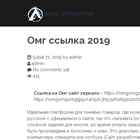
Skip
to
content
Омг ссылка 2019
Şubat 21, 2019
by
admin
admin
No comments yet
415
Ссылка на Омг сайт зеркало
–
https://omgomgo
https://omgomgomg5j4yrr4mjdv3h5c5xfvxtqqs2in
Идеальная платформа для теневых товаров, где мож
русском с официального сайта, так что скачивать t
сложной задачей для многих, во время оплаты заказ
быть произведена в биткоинах и киви. Это довольно
компьютера, планшета или нотбука. |Сайт разработан