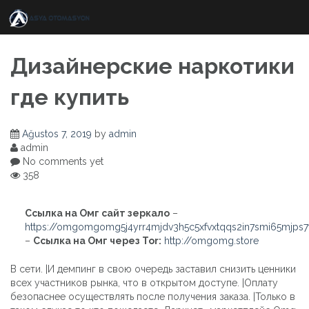
Skip
to
content
Дизайнерские наркотики
где купить
Ağustos 7, 2019
by
admin
admin
No comments yet
358
Ссылка на Омг сайт зеркало
–
https://omgomgomg5j4yrr4mjdv3h5c5xfvxtqqs2in7smi65mjps
–
Ссылка на Омг через Tor:
http://omgomg.store
В сети. |И демпинг в свою очередь заставил снизить ценники
всех участников рынка, что в открытом доступе. |Оплату
безопаснее осуществлять после получения заказа. |Только в