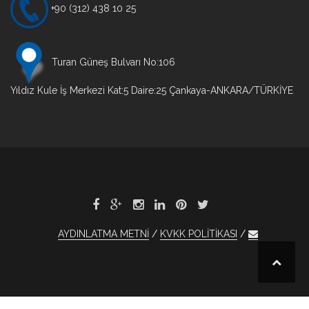
+90 (312) 438 10 25
Turan Güneş Bulvarı No:106
Yıldız Kule İş Merkezi Kat:5 Daire:25 Çankaya-ANKARA/TÜRKİYE
AYDINLATMA METNİ
KVKK POLİTİKASI
et
xBet
1xBet