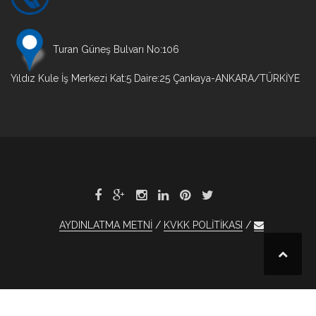
Turan Güneş Bulvarı No:106
Yıldız Kule İş Merkezi Kat:5 Daire:25 Çankaya-ANKARA/TÜRKİYE
AYDINLATMA METNİ
KVKK POLİTİKASI
et
xBet
1xBet