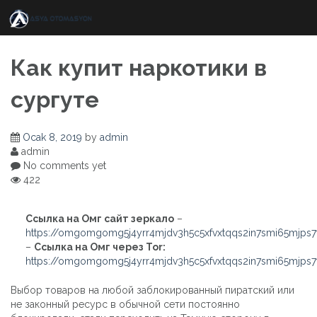
Skip
to
content
Как купит наркотики в
сургуте
Ocak 8, 2019
by
admin
admin
No comments yet
422
Ссылка на Омг сайт зеркало
–
https://omgomgomg5j4yrr4mjdv3h5c5xfvxtqqs2in7smi65mjps
–
Ссылка на Омг через Tor:
https://omgomgomg5j4yrr4mjdv3h5c5xfvxtqqs2in7smi65mjps
Выбор товаров на любой заблокированный пиратский или
не законный ресурс в обычной сети постоянно