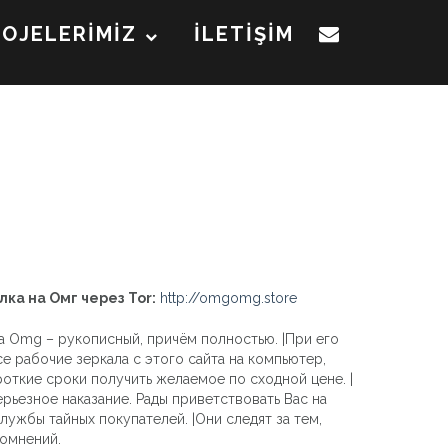
ROJELERİMİZ
İLETİŞİM
лка на Омг через Tor:
http://omgomg.store
ка Omg – рукописный, причём полностью. |При его
се рабочие зеркала с этого сайта на компьютер,
откие сроки получить желаемое по сходной цене. |
рьезное наказание. Рады приветствовать Вас на
ужбы тайных покупателей. |Они следят за тем,
сомнений.