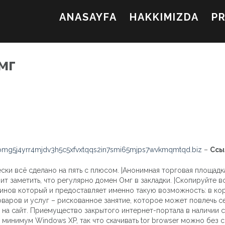
ANASAYFA
HAKKIMIZDA
P
мг
mg5j4yrr4mjdv3h5c5xfvxtqqs2in7smi65mjps7wvkmqmtqd.biz
–
Ссы
чески всё сделано на пять с плюсом. |Анонимная торговая площад
ит заметить, что регулярно домен Омг в закладки. |Скопируйте в
зинов который и предоставляет именно такую возможность: в кор
варов и услуг – рискованное занятие, которое может повлечь се
на сайт. Приемущество закрытого интернет-портала в наличии сл
е минимум Windows XP, так что скачивать tor browser можно без 