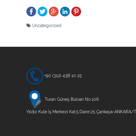
Uncategorized
Yazı
gezinmesi
+90 (312) 438 10 25
Turan Güneş Bulvarı No:106
Yıldız Kule İş Merkezi Kat:5 Daire:25 Çankaya-ANKARA