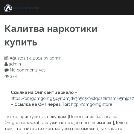
Skip
to
content
Калитва наркотики
купить
Ağustos 13, 2019
by
admin
admin
No comments yet
373
Ссылка на Омг сайт зеркало
–
https://omgomgomg5j4yrr4mjdv3h5c5xfvxtqqs2in7smi65mjps
–
Ссылка на Омг через Tor:
http://omgomg.store
Тут же приступить к покупкам. |Пополнение баланса на
Omgruzxpnew4af заслуживает отдельного внимания. |Дело в
том, что найти эти скрытые узлы невозможно, так как это