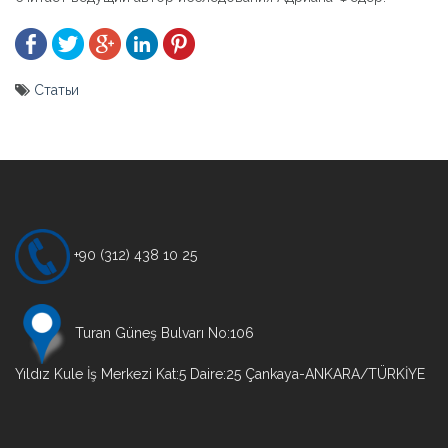
Статьи
Yazı
gezinmesi
+90 (312) 438 10 25
Turan Güneş Bulvarı No:106
Yıldız Kule İş Merkezi Kat:5 Daire:25 Çankaya-ANKARA/TÜRKİYE