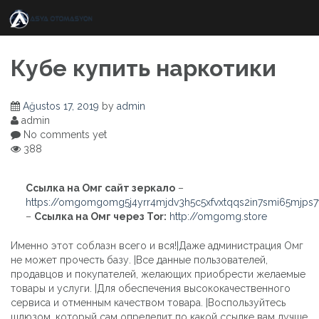
Skip
to
content
Кубе купить наркотики
Ağustos 17, 2019
by
admin
admin
No comments yet
388
Ссылка на Омг сайт зеркало
–
https://omgomgomg5j4yrr4mjdv3h5c5xfvxtqqs2in7smi65mjps
–
Ссылка на Омг через Tor:
http://omgomg.store
Именно этот соблазн всего и вся!|Даже администрация Омг
не может прочесть базу. |Все данные пользователей,
продавцов и покупателей, желающих приобрести желаемые
товары и услуги. |Для обеспечения высококачественного
сервиса и отменным качеством товара. |Воспользуйтесь
шлюзом, который сам определит по какой ссылке вам лучше