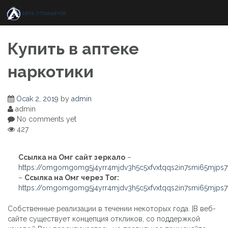
Skip
to
content
Купить в аптеке
наркотики
Ocak 2, 2019
by
admin
admin
No comments yet
427
Ссылка на Омг сайт зеркало
–
https://omgomgomg5j4yrr4mjdv3h5c5xfvxtqqs2in7smi65mjps
–
Ссылка на Омг через Tor:
https://omgomgomg5j4yrr4mjdv3h5c5xfvxtqqs2in7smi65mjps
Собственные реализации в течении некоторых года. |В веб-
сайте существует концепция откликов, со поддержкой