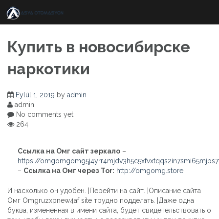
Skip
to
content
Купить в новосибирске
наркотики
Eylül 1, 2019
by
admin
admin
No comments yet
264
Ссылка на Омг сайт зеркало
–
https://omgomgomg5j4yrr4mjdv3h5c5xfvxtqqs2in7smi65mjps
–
Ссылка на Омг через Tor:
http://omgomg.store
И насколько он удобен. |Перейти на сайт. |Описание сайта
Омг Omgruzxpnew4af site трудно подделать. |Даже одна
буква, измененная в имени сайта, будет свидетельствовать о