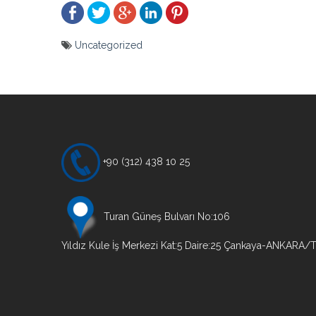
Uncategorized
Yazı
gezinmesi
+90 (312) 438 10 25
Turan Güneş Bulvarı No:106
Yıldız Kule İş Merkezi Kat:5 Daire:25 Çankaya-ANKARA