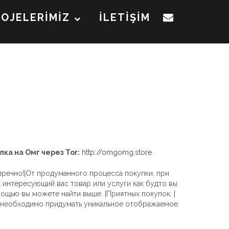
ROJELERİMİZ
İLETİŞİM
лка на Омг через Tor:
http://omgomg.store
пречно!|От продуманного процесса покупки, при
к интересующий вас товар или услуги как будто вы
мощью вы можете найти выше. |Приятных покупок. |
ам необходимо придумать уникальное отображаемое