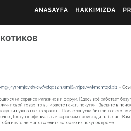
ANASAYFA
HAKKIMIZDA
P
ркотиков
mg5j4yrr4mjdv3h5c5xfvxtqqs2in7smi65mjps7wvkmqmtqd.biz
–
Ссы
ющихся на сервисе магазинов и форум. |Здесь всё работает безу
лучит свой товар, то вы можете начать покупки. |Введите в поис
покупки нужно где-то хранить. |После запуска биткоина с его по
точно Доступ к официальным серверам происходит в 1 этап. |В
тобы никто не мог отследить историю их покупок кроме .