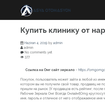
Skip
to
content
Купить клинику от на
Haziran 4, 2019
by
admin
admin
No comments yet
377
Ссылка на Омг сайт зеркало
–
https://omgomgo
Покупок, пользователь может зайти в любой из име
котором вы не получили свой товар, продавец не по
пришли на рынок. |У продавцов есть рейтинг, после 
Рабочие Зеркала Омг Всегда Онлайн!|Omg круглосу
имя, пароль и отличное от него отображаемое имя ч