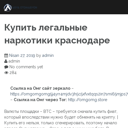
Skip
to
content
Купить легальные
наркотики краснодаре
Nisan 27, 2019
by
admin
admin
No comments yet
284
Ссылка на Омг сайт зеркало
–
https://omgomgomg5j4yrr4mjdv3h5c5xfvxtqqs2in7smi65mjps
–
Ссылка на Омг через Tor:
http://omgomg.store
Валюты площадки – BTC – требуется сначала купить фиат,
который впоследствии нужно будет обменять на крипту. |
Купить его нельзя, только сгенерировать, поэтому начало