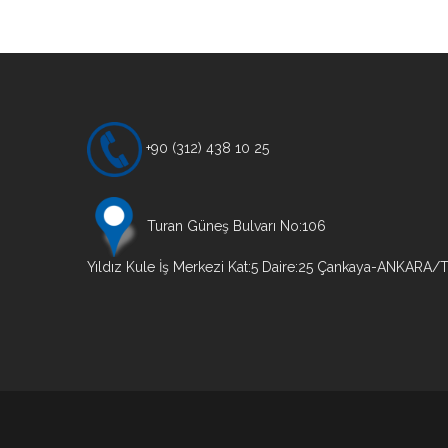
Yazı
gezinmesi
+90 (312) 438 10 25
Turan Güneş Bulvarı No:106
Yıldız Kule İş Merkezi Kat:5 Daire:25 Çankaya-ANKARA