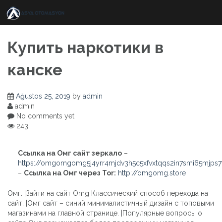
Skip
to
content
Купить наркотики в
канске
Ağustos 25, 2019
by
admin
admin
No comments yet
243
Ссылка на Омг сайт зеркало
–
https://omgomgomg5j4yrr4mjdv3h5c5xfvxtqqs2in7smi65mjps
–
Ссылка на Омг через Tor:
http://omgomg.store
Омг. |Зайти на сайт Omg Классический способ перехода на
сайт. |Омг сайт – синий минималистичный дизайн с топовыми
магазинами на главной странице. |Популярные вопросы о