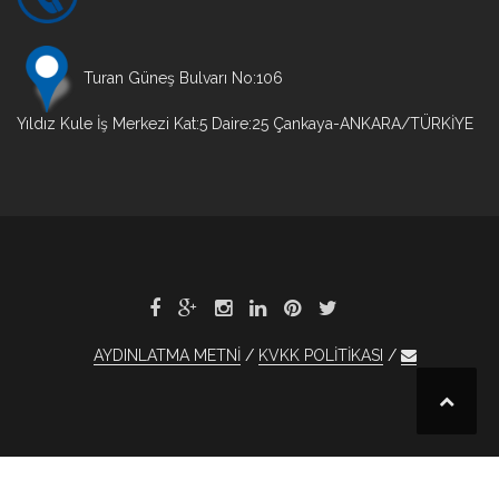
Turan Güneş Bulvarı No:106
Yıldız Kule İş Merkezi Kat:5 Daire:25 Çankaya-ANKARA/TÜRKİYE
AYDINLATMA METNİ
KVKK POLİTİKASI
et
Bet
1xBet