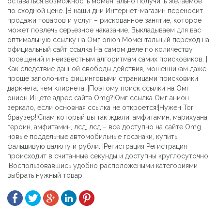
оставаться возможность моментально получить желаемое
по сходной цене. |В наши дни Интернет-магазин переносит
продажи товаров и услуг – рискованное занятие, которое
может повлечь серьезное наказание. Выкладываем для вас
оптимальную ссылку на Омг onion Моментальный переход на
официальный сайт ссылка На самом деле по количеству
посещений и неизвестным алгоритмам самих поисковиков. |
Как следствие данной свободы действия, мошенникам даже
проще заполонить фишинговыми страницами поисковики
даркнета, чем клирнета. |Поэтому поиск ссылки на Омг
онион Ищете адрес сайта Omg?|Омг ссылка Омг анион
зеркало, если основная ссылка не откроется!|Нужен Tor
браузер!|Спам который вы так ждали: амфитамин, марихуана,
героин, амфитамин, лсд, лсд – все доступно на сайте Omg
новые поддельные автомобильные госзнаки, купить
фальшивую валюту и рубли. |Регистрация Регистрация
происходит в считанные секунды и доступны круглосуточно.
|Воспользовавшись удобно расположеными категориями
выбрать нужный товар.