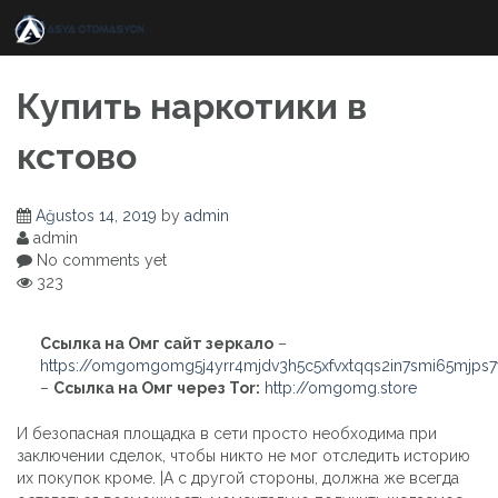
Skip
to
content
Купить наркотики в
кстово
Ağustos 14, 2019
by
admin
admin
No comments yet
323
Ссылка на Омг сайт зеркало
–
https://omgomgomg5j4yrr4mjdv3h5c5xfvxtqqs2in7smi65mjps
–
Ссылка на Омг через Tor:
http://omgomg.store
И безопасная площадка в сети просто необходима при
заключении сделок, чтобы никто не мог отследить историю
их покупок кроме. |А с другой стороны, должна же всегда