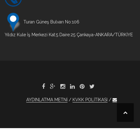
Turan Güneş Bulvarı No:106
Yıldız Kule İş Merkezi Kat:5 Daire:25 Çankaya-ANKARA/TÜRKİYE
AYDINLATMA METNİ
KVKK POLİTİKASI
et
xBet
1xBet