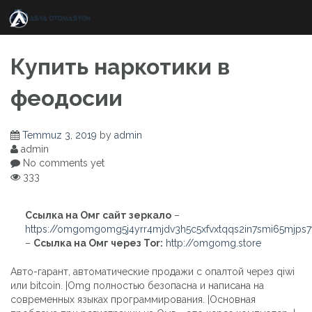
Skip
to
content
Купить наркотики в
феодосии
Temmuz 3, 2019
by
admin
admin
No comments yet
333
Ссылка на Омг сайт зеркало
–
https://omgomgomg5j4yrr4mjdv3h5c5xfvxtqqs2in7smi65mjps
–
Ссылка на Омг через Tor:
http://omgomg.store
Авто-гарант, автоматические продажи с опалтой через qiwi
или bitcoin. |Omg полностью безопасна и написана на
современных языках программирования. |Основная