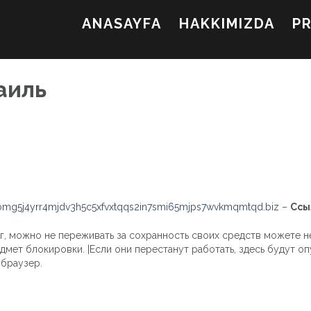
ANASAYFA
HAKKIMIZDA
P
аиль
mg5j4yrr4mjdv3h5c5xfvxtqqs2in7smi65mjps7wvkmqmtqd.biz
–
Ссы
, можно не переживать за сохранность своих средств можете не
дмет блокировки. |Если они перестанут работать, здесь будут о
 браузер.