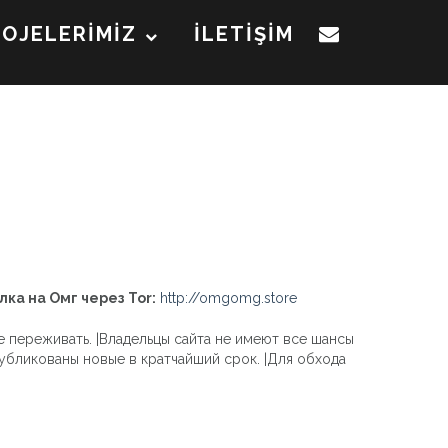
ROJELERİMİZ
İLETİŞİM
лка на Омг через Tor:
http://omgomg.store
 переживать. |Владельцы сайта не имеют все шансы
публикованы новые в кратчайший срок. |Для обхода