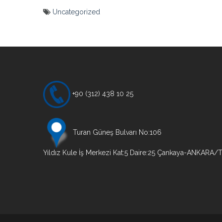
Uncategorized
Yazı
gezinmesi
+90 (312) 438 10 25
Turan Güneş Bulvarı No:106
Yıldız Kule İş Merkezi Kat:5 Daire:25 Çankaya-ANKARA