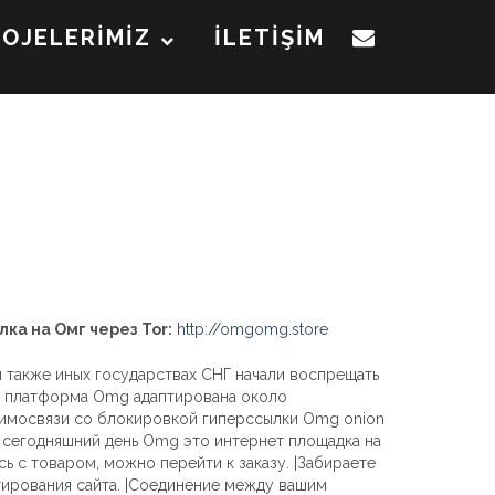
ROJELERİMİZ
İLETİŞİM
лка на Омг через Tor:
http://omgomg.store
и также иных государствах СНГ начали воспрещать
ая платформа Omg адаптирована около
взаимосвязи со блокировкой гиперссылки Omg onion
а сегодняшний день Omg это интернет площадка на
 с товаром, можно перейти к заказу. |Забираете
ктирования сайта. |Соединение между вашим