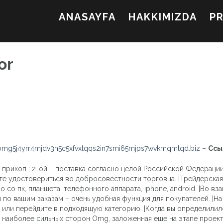
ANASAYFA
HAKKIMIZDA
P
or
mg5j4yrr4mjdv3h5c5xfvxtqqs2in7smi65mjps7wvkmqmtqd.biz
–
Ссы
, прикоп ; 2-ой – поставка согласно целой Российской Федераци
те удостовериться во добросовестности торговца. |Трейдерск
 со пк, планшета, телефонного аппарата, iphone, android. |Во 
 по вашим заказам – очень удобная функция для покупателей. |Н
или перейдите в подходящую категорию. |Когда вы определилилсь
из наиболее сильных сторон Omg, заложенная еще на этапе прое