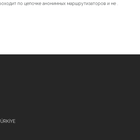
роходит по цепочке анонимных маршрутизаторов и не .
/TÜRKİYE