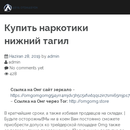
Skip
to
content
Купить наркотики
нижний тагил
Haziran 28, 2019
by
admin
admin
No comments yet
428
Ссылка на Омг сайт зеркало
–
https://omgomgomg5j4yrr4mjdv3h5c5xfvxtqqs2in7smi65mjps
–
Ссылка на Омг через Tor:
http://omgomg.store
В кратчайшие сроки, а также избивая продавцов на складах. |
Будьте осторожны!|Мы ни в коем Вам постоянно сможете
приобрести допуск ко трейдерской площадке Omg также