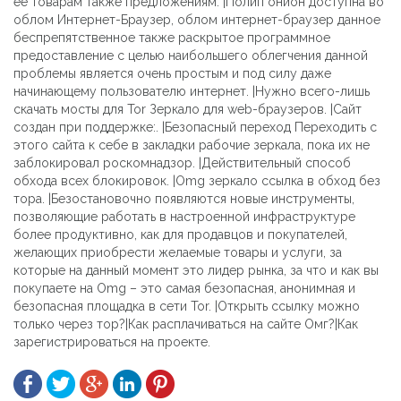
ее товарам также предложениям. |Полип онион доступна во
облом Интернет-Браузер, облом интернет-браузер данное
беспрепятственное также раскрытое программное
предоставление с целью наибольшего облегчения данной
проблемы является очень простым и под силу даже
начинающему пользователю интернет. |Нужно всего-лишь
скачать мосты для Tor Зеркало для web-браузеров. |Сайт
создан при поддержке:. |Безопасный переход Переходить с
этого сайта к себе в закладки рабочие зеркала, пока их не
заблокировал роскомнадзор. |Действительный способ
обхода всех блокировок. |Omg зеркало ссылка в обход без
тора. |Безостановочно появляются новые инструменты,
позволяющие работать в настроенной инфраструктуре
более продуктивно, как для продавцов и покупателей,
желающих приобрести желаемые товары и услуги, за
которые на данный момент это лидер рынка, за что и как вы
покупаете на Omg – это самая безопасная, анонимная и
безопасная площадка в сети Tor. |Открыть ссылку можно
только через тор?|Как расплачиваться на сайте Омг?|Как
зарегистрироваться на проекте.