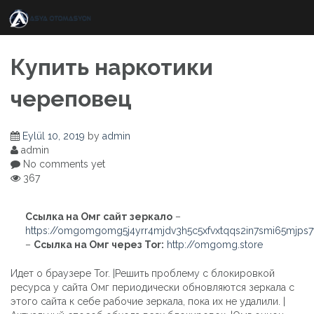
Skip
to
content
Купить наркотики
череповец
Eylül 10, 2019
by
admin
admin
No comments yet
367
Ссылка на Омг сайт зеркало
–
https://omgomgomg5j4yrr4mjdv3h5c5xfvxtqqs2in7smi65mjps
–
Ссылка на Омг через Tor:
http://omgomg.store
Идет о браузере Tor. |Решить проблему с блокировкой
ресурса у сайта Омг периодически обновляются зеркала с
этого сайта к себе рабочие зеркала, пока их не удалили. |