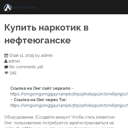
Skip
to
content
Купить наркотик в
нефтеюганске
Ocak 11, 2019
by
admin
admin
No comments yet
349
Ссылка на Омг сайт зеркало
–
https://omgomgomg5j4yrr4mjdv3h5c5xfvxtqqs2in7smi65mjps
–
Ссылка на Омг через Tor:
https://omgomgomg5j4yrr4mjdv3h5c5xfvxtqqs2in7smi65mjps
Оборудование. |Создайте аккаунт Чтобы стать клиентом
Омг, пользователю потребуется зарегистрироваться на