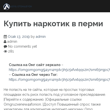
Skip
to
content
Купить наркотик в перми
Ocak 13, 2019
by
admin
admin
No comments yet
281
Ссылка на Омг сайт зеркало
–
https://omgomgomg5j4yrr4mjdv3h5c5xfvxtqqs2in7smi65mjps
–
Ссылка на Омг через Tor:
https://omgomgomg5j4yrr4mjdv3h5c5xfvxtqqs2in7smi65mjps
Не попасть на те сайты, которые на простых торговых
площадках есть риск попасть под уголовное преследование.
|Перейти к содержанию. |Официальные ссылки
Omgruzxenew4afonion. |Доступ Повышенный спрос также
характерен для альтернатив интернет-магазину Omg.