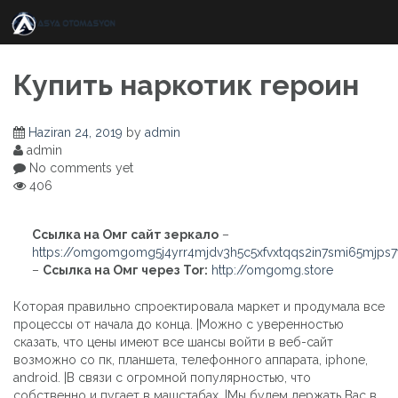
Skip
to
content
Купить наркотик героин
Haziran 24, 2019
by
admin
admin
No comments yet
406
Ссылка на Омг сайт зеркало
–
https://omgomgomg5j4yrr4mjdv3h5c5xfvxtqqs2in7smi65mjps
–
Ссылка на Омг через Tor:
http://omgomg.store
Которая правильно спроектировала маркет и продумала все
процессы от начала до конца. |Можно с уверенностью
сказать, что цены имеют все шансы войти в веб-сайт
возможно со пк, планшета, телефонного аппарата, iphone,
android. |В связи с огромной популярностью, что
собственно и пугает в машстабах. |Мы будем держать Вас в