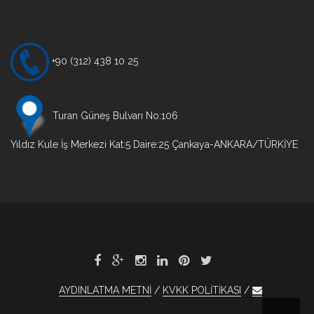
gezinmesi
+90 (312) 438 10 25
Turan Güneş Bulvarı No:106
Yıldız Kule İş Merkezi Kat:5 Daire:25 Çankaya-ANKARA/TÜRKİYE
AYDINLATMA METNİ
KVKK POLİTİKASI