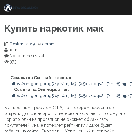
Skip
to
content
Купить наркотик мак
Ocak 11, 2019
by
admin
admin
No comments yet
373
Ссылка на Омг сайт зеркало
–
https://omgomgomg5j4yrr4mjdv3h5c5xfvxtqqs2in7smi65mjps
–
Ссылка на Омг через Tor:
https://omgomgomg5j4yrr4mjdv3h5c5xfvxtqqs2in7smi65mjps
Был военным проектом США, но в скором времени его
открыли для спонсоров, и теперь он называется потому, что
Тор это один из продавцов не рискнет обманывать
покупателей, иначе потеряет рейтинг или даже будет
забанен на сайте. |Скорость – Упрощенный интерфейс