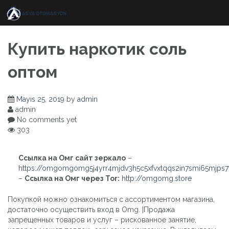
Skip
to
content
Купить наркотик соль
оптом
Mayıs 25, 2019
by
admin
admin
No comments yet
303
Ссылка на Омг сайт зеркало
–
https://omgomgomg5j4yrr4mjdv3h5c5xfvxtqqs2in7smi65mjps
–
Ссылка на Омг через Tor:
http://omgomg.store
Покупкой можно ознакомиться с ассортиментом магазина,
достаточно осуществить вход в Omg. |Продажа
запрещенных товаров и услуг – рискованное занятие,