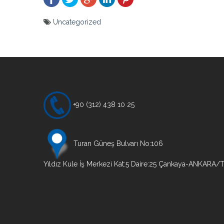
Uncategorized
Yazı
gezinmesi
+90 (312) 438 10 25
Turan Güneş Bulvarı No:106
Yıldız Kule İş Merkezi Kat:5 Daire:25 Çankaya-ANKARA