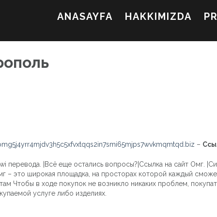
ANASAYFA
HAKKIMIZDA
P
рополь
mg5j4yrr4mjdv3h5c5xfvxtqqs2in7smi65mjps7wvkmqmtqd.biz
–
Ссы
i перевода. |Всё еще остались вопросы?|Ссылка на сайт Омг. |С
мг – это широкая площадка, на просторах которой каждый смож
нтам Чтобы в ходе покупок не возникло никаких проблем, покупа
купаемой услуге либо изделиях.