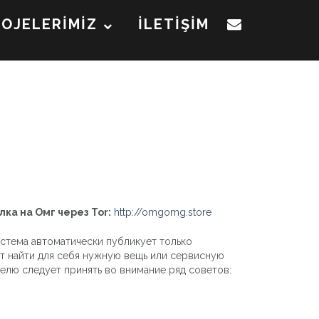
ROJELERİMİZ
İLETİŞİM
лка на Омг через Tor:
http://omgomg.store
истема автоматически публикует только
ет найти для себя нужную вещь или сервисную
телю следует принять во внимание ряд советов: