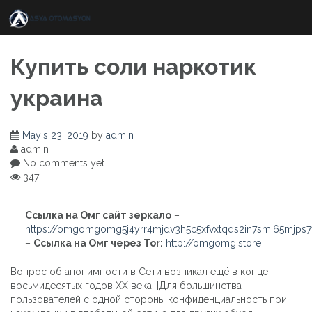
Skip
to
content
Купить соли наркотик
украина
Mayıs 23, 2019
by
admin
admin
No comments yet
347
Ссылка на Омг сайт зеркало
–
https://omgomgomg5j4yrr4mjdv3h5c5xfvxtqqs2in7smi65mjps
–
Ссылка на Омг через Tor:
http://omgomg.store
Вопрос об анонимности в Сети возникал ещё в конце
восьмидесятых годов ХХ века. |Для большинства
пользователей с одной стороны конфиденциальность при