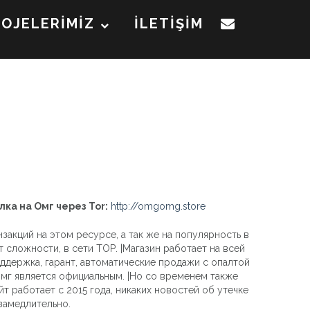
ROJELERİMİZ
İLETİŞİM
лка на Омг через Tor:
http://omgomg.store
закций на этом ресурсе, а так же на популярность в
т сложности, в сети ТОР. |Магазин работает на всей
ддержка, гарант, автоматические продажи с опалтой
 Омг является официальным. |Но со временем также
т работает с 2015 года, никаких новостей об утечке
замедлительно.