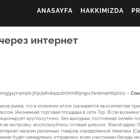
ANASAYFA
HAKKIMIZDA
P
 через интернет
mg5j4yrr4mjdv3h5c5xfvxtqqs2in7smi65mjps7wvkmqmtqd.biz
–
Ссы
ков рынка, что в конечном итоге сказывается на количестве тран
плюсом. |Анонимная торговая площадка в сети Тор. |Если возникну
нкционирует круглосуточно, без выходных, постоянная онлайн-по
мя на настройку, воспользуйтесь готовым шлюзом:. |Какой адрес
интернет магазин различных товаров определенной тематики. |Сай
ючение будет немедленно отправлено всем участникам беседы не