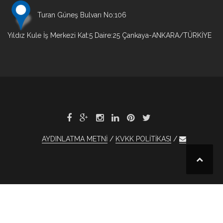
Turan Güneş Bulvarı No:106
Yıldız Kule İş Merkezi Kat:5 Daire:25 Çankaya-ANKARA/TÜRKİYE
AYDINLATMA METNİ
KVKK POLİTİKASI
et
xBet
1xBet