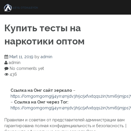
Skip
to
content
Купить тесты на
наркотики оптом
Mart 11, 2019
by
admin
admin
No comments yet
436
Ссылка на Омг сайт зеркало
–
https://omgomgomg5j4yrr4mjdv3h5c5xfvxtqqs2in7smi65mjps
–
Ссылка на Омг через Tor:
https://omgomgomg5j4yrr4mjdv3h5c5xfvxtqqs2in7smi65mjps
Правилам и советам от представителей администрации вам
гарантирована полная конфиденциальность и безопасность. |