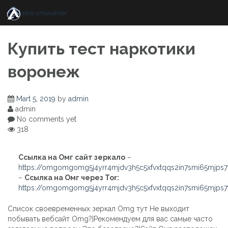
Skip
to
content
Купить тест наркотики
воронеж
Mart 5, 2019
by
admin
admin
No comments yet
318
Ссылка на Омг сайт зеркало
–
https://omgomgomg5j4yrr4mjdv3h5c5xfvxtqqs2in7smi65mjps
–
Ссылка на Омг через Tor:
https://omgomgomg5j4yrr4mjdv3h5c5xfvxtqqs2in7smi65mjps
Список своевременных зеркал Omg тут Не выходит
побывать вебсайт Omg?|Рекомендуем для вас самые часто