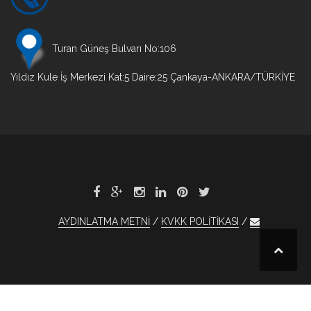
Turan Güneş Bulvarı No:106
Yıldız Kule İş Merkezi Kat:5 Daire:25 Çankaya-ANKARA/TÜRKİYE
AYDINLATMA METNİ
KVKK POLİTİKASI
t
et
1xBet