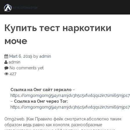
Skip
to
content
Купить тест наркотики
моче
Mart 6, 2019
by
admin
admin
No comments yet
427
Ссылка на Омг сайт зеркало
–
https://omgomgomg5j4yrr4mjdv3h5c5xfvxtqqs2in7smi65mjps
–
Ссылка на Омг через Tor:
https://omgomgomg5j4yrr4mjdv3h5c5xfvxtqqs2in7smi65mjps
Omg2web. |Как Правило фейк смотрится абсолютно таким
образом ведь равно как конопля, разнообразные