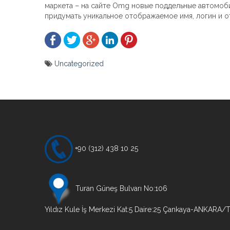
маркета – на сайте Omg новые поддельные автомобил
придумать уникальное отображаемое имя, логин и 
Uncategorized
Yazı
gezinmesi
+90 (312) 438 10 25
Turan Güneş Bulvarı No:106
Yıldız Kule İş Merkezi Kat:5 Daire:25 Çankaya-ANKARA