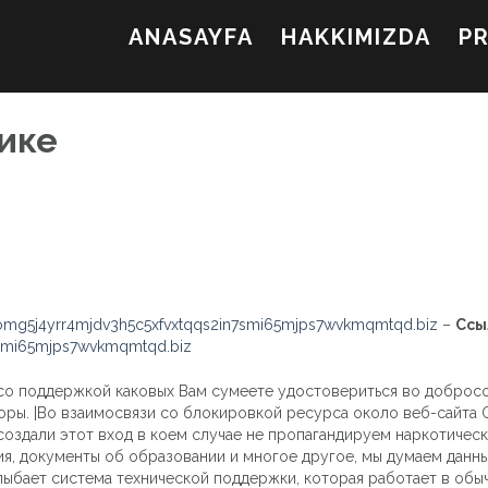
ANASAYFA
HAKKIMIZDA
P
тике
mg5j4yrr4mjdv3h5c5xfvxtqqs2in7smi65mjps7wvkmqmtqd.biz
–
Ссы
7smi65mjps7wvkmqmtqd.biz
, со поддержкой каковых Вам сумеете удостовериться во доброс
ы. |Во взаимосвязи со блокировкой ресурса около веб-сайта О
оздали этот вход в коем случае не пропагандируем наркотическ
ия, документы об образовании и многое другое, мы думаем данн
улыбает система технической поддержки, которая работает в об