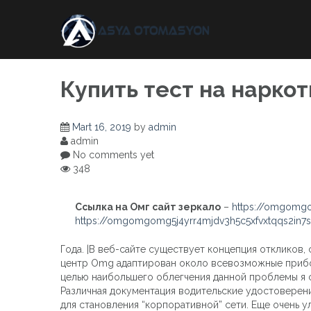
Skip
to
content
Купить тест на нарко
Mart 16, 2019
by
admin
admin
No comments yet
348
Ссылка на Омг сайт зеркало
–
https://omgomgo
https://omgomgomg5j4yrr4mjdv3h5c5xfvxtqqs2in
Года. |В веб-сайте существует концепция откликов
центр Omg адаптирован около всевозможные прибор
целью наибольшего облегчения данной проблемы я с
Различная документация водительские удостоверен
для становления “корпоративной” сети. Еще очень 