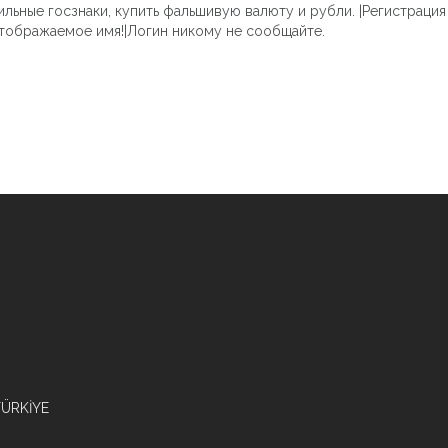
ьные госзнаки, купить фальшивую валюту и рубли. |Регистрация 
отображаемое имя!|Логин никому не сообщайте.
/TÜRKİYE