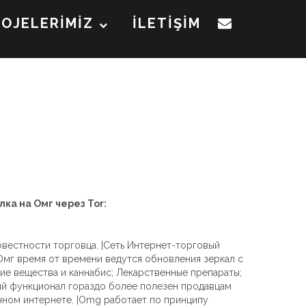
ROJELERİMİZ
İLETİŞİM
лка на Омг через Tor:
овестности торговца. |Сеть Интернет-торговый
мг время от времени ведутся обновления зеркал с
ие вещества и каннабис; Лекарственные препараты;
ый функционал гораздо более полезен продавцам
ычном интернете. |Omg работает по принципу