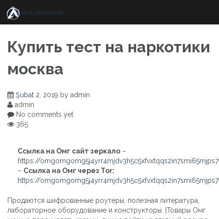
Skip
to
content
Купить тест на наркотики
москва
Şubat 2, 2019
by
admin
admin
No comments yet
365
Ссылка на Омг сайт зеркало
–
https://omgomgomg5j4yrr4mjdv3h5c5xfvxtqqs2in7smi65mjps
–
Ссылка на Омг через Tor:
https://omgomgomg5j4yrr4mjdv3h5c5xfvxtqqs2in7smi65mjps
Продаются шифрованные роутеры, полезная литература,
лабораторное оборудование и конструкторы. |Товары Омг