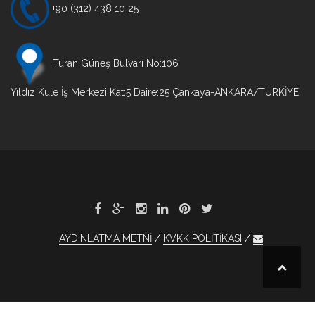
+90 (312) 438 10 25
Turan Güneş Bulvarı No:106
Yıldız Kule İş Merkezi Kat:5 Daire:25 Çankaya-ANKARA/TÜRKİYE
AYDINLATMA METNİ
KVKK POLİTİKASI
et
xBet
1xBet