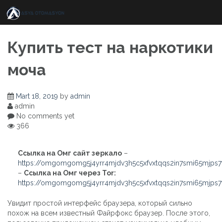
Skip
to
content
Купить тест на наркотики
моча
Mart 18, 2019
by
admin
admin
No comments yet
366
Ссылка на Омг сайт зеркало
–
https://omgomgomg5j4yrr4mjdv3h5c5xfvxtqqs2in7smi65mjps
–
Ссылка на Омг через Tor:
https://omgomgomg5j4yrr4mjdv3h5c5xfvxtqqs2in7smi65mjps
Увидит простой интерфейс браузера, который сильно
похож на всем известный Файрфокс браузер. После этого,