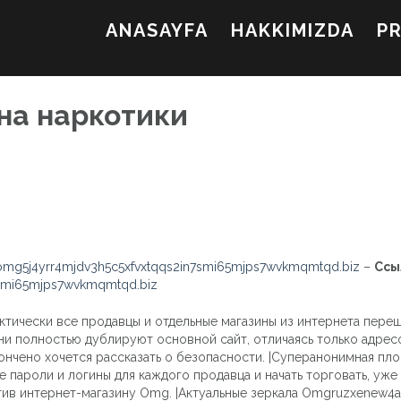
ANASAYFA
HAKKIMIZDA
P
 на наркотики
mg5j4yrr4mjdv3h5c5xfvxtqqs2in7smi65mjps7wvkmqmtqd.biz
–
Ссы
7smi65mjps7wvkmqmtqd.biz
ктически все продавцы и отдельные магазины из интернета переш
Они полностью дублируют основной сайт, отличаясь только адрес
нчено хочется рассказать о безопасности. |Суперанонимная пло
 пароли и логины для каждого продавца и начать торговать, уже
тив интернет-магазину Omg. |Актуальные зеркала Omgruzxenew4af