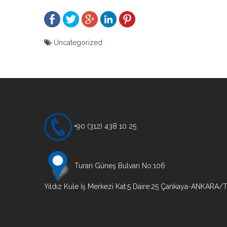
Uncategorized
Yazı
gezinmesi
+90 (312) 438 10 25
Turan Güneş Bulvarı No:106
Yıldız Kule İş Merkezi Kat:5 Daire:25 Çankaya-ANKARA