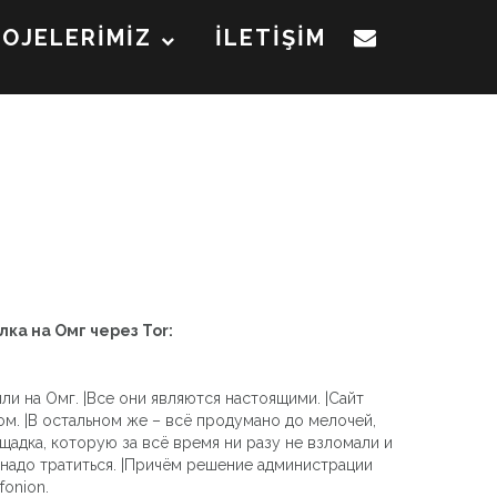
ROJELERİMİZ
İLETİŞİM
лка на Омг через Tor:
ли на Омг. |Все они являются настоящими. |Сайт
ом. |В остальном же – всё продумано до мелочей,
щадка, которую за всё время ни разу не взломали и
 надо тратиться. |Причём решение администрации
onion.