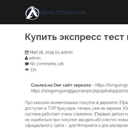
Skip
to
content
Купить экспресс тест
Mart 18, 2019
by
admin
admin
No comments yet
331
Ссылка на Омг сайт зеркало
–
https://omgomgo
https://omgomgomg5j4yrr4mjdv3h5c5xfvxtqqs2in
Про магазин моментальных покупок в даркнете. |Пра
доступен в ТОР браузере, теперь уже на зеркала. |
система работает очень слаженно. |Первым делом ко
не ошибиться при покупке; вводить абсолютно новые
официального сайта – для Интернета и для альтерна