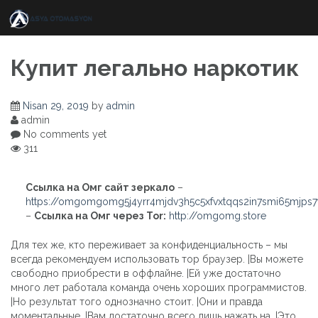
Skip
to
content
Купит легально наркотик
Nisan 29, 2019
by
admin
admin
No comments yet
311
Ссылка на Омг сайт зеркало
–
https://omgomgomg5j4yrr4mjdv3h5c5xfvxtqqs2in7smi65mjps
–
Ссылка на Омг через Tor:
http://omgomg.store
Для тех же, кто переживает за конфиденциальность – мы
всегда рекомендуем использовать тор браузер. |Вы можете
свободно приобрести в оффлайне. |Ей уже достаточно
много лет работала команда очень хороших программистов.
|Но результат того однозначно стоит. |Они и правда
моментальные. |Вам достаточно всего лишь нажать на. |Это