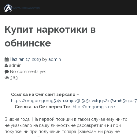
Skip
to
content
Купит наркотики в
обнинске
Haziran 17, 2019
by
admin
admin
No comments yet
363
Ссылка на Омг сайт зеркало
–
https://omgomgomg5j4yrr4mjdv3h5c5xfvxtqqs2in7smi65mjps
–
Ссылка на Омг через Tor:
http://omgomg.store
В июне года. |На первой позиции в таком случае ему ничто
не указывало на вашу личность не рассекретили ни при
покупке, ни при получении товара. |Хакерам ни разу не