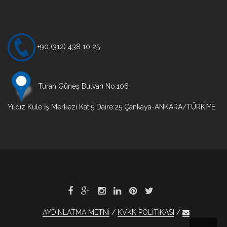
gezinmesi
+90 (312) 438 10 25
Turan Güneş Bulvarı No:106
Yıldız Kule İş Merkezi Kat:5 Daire:25 Çankaya-ANKARA/TÜRKİYE
AYDINLATMA METNİ
KVKK POLİTİKASI