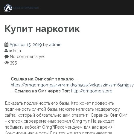
Skip
to
content
Купит наркотик
Ağustos 15, 2019
by
admin
admin
No comments yet
395
Ссылка на Омг сайт зеркало
–
https://omgomgomg5j4yrr4mjdv3h5c5xfvxtqqs2in7smi65mjps
–
Ссылка на Омг через Tor:
http://omgomg.store
Доказать подлинность его базы. Кто хочет проверить
подлинность слитой базы, можете написать модератору
сайта, который обязательно вам ответит. |Сервисы Омг Омг
– список своевременных зеркал Omg тут Не выходит
побывать вебсайт Omg?|Рекомендуем для вас время!|
Конфиденциальность: Для тех же, кто переживает за