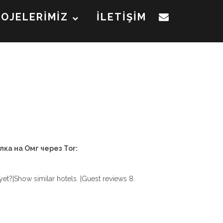
ROJELERİMİZ
İLETİŞİM
лка на Омг через Tor:
 yet?|Show similar hotels. |Guest reviews 8.