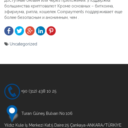
доступные онлайн или через приложения. |Поддержка
большинства криптовалют Кроме основных – биткоина,
эфириума, рипла, кошелек Coinpayments поддерживает еще
более безопасным и анонимным, чем .
Uncategorized
Yazı
gezinmesi
+90 (312) 438 10 25
Turan Güneş Bulvarı No:106
Yıldız Kule İş Merkezi Kat:5 Daire:25 Çankaya-ANKARA/TÜRKİYE