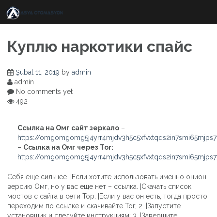
Skip
to
content
Куплю наркотики спайс
Şubat 11, 2019
by
admin
admin
No comments yet
492
Ссылка на Омг сайт зеркало
–
https://omgomgomg5j4yrr4mjdv3h5c5xfvxtqqs2in7smi65mjps
–
Ссылка на Омг через Tor:
https://omgomgomg5j4yrr4mjdv3h5c5xfvxtqqs2in7smi65mjps
Себя еще сильнее. |Если хотите использовать именно онион
версию Омг, но у вас еще нет – ссылка. |Скачать список
мостов с сайта в сети Тор. |Если у вас он есть, тогда просто
переходим по ссылке и скачивайте Tor; 2. |Запустите
установщик и следуйте инструкциям; 3. |Завершите