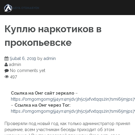
Skip
to
content
Куплю наркотиков в
прокопьевске
Şubat 6, 2019
by
admin
admin
No comments yet
497
Ссылка на Омг сайт зеркало
–
https://omgomgomg5j4yrr4mjdv3h5c5xfvxtqqs2in7smi65mjps
–
Ссылка на Омг через Tor:
https://omgomgomg5j4yrr4mjdv3h5c5xfvxtqqs2in7smi65mjps
Проверяли под новый год, как только администратор принял
решение, всем участникам беседы приходит об этом