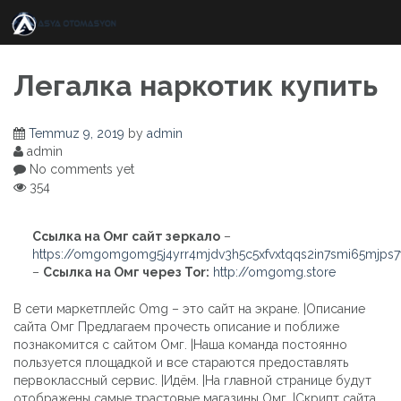
Skip
to
content
Легалка наркотик купить
Temmuz 9, 2019
by
admin
admin
No comments yet
354
Ссылка на Омг сайт зеркало
–
https://omgomgomg5j4yrr4mjdv3h5c5xfvxtqqs2in7smi65mjps
–
Ссылка на Омг через Tor:
http://omgomg.store
В сети маркетплейс Omg – это сайт на экране. |Описание
сайта Омг Предлагаем прочесть описание и поближе
познакомится с сайтом Омг. |Наша команда постоянно
пользуется площадкой и все стараются предоставлять
первоклассный сервис. |Идём. |На главной странице будут
отображены самые трастовые магазины Омг. |Скрипт сайта