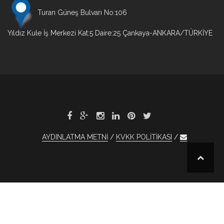
Turan Güneş Bulvarı No:106
Yıldız Kule İş Merkezi Kat:5 Daire:25 Çankaya-ANKARA/TÜRKİYE
AYDINLATMA METNİ
KVKK POLİTİKASI
et
xBet
1xBet