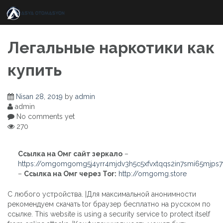
Skip
to
content
Легальные наркотики как
купить
Nisan 28, 2019
by
admin
admin
No comments yet
270
Ссылка на Омг сайт зеркало
–
https://omgomgomg5j4yrr4mjdv3h5c5xfvxtqqs2in7smi65mjps
–
Ссылка на Омг через Tor:
http://omgomg.store
С любого устройства. |Для максимальной анонимности
рекомендуем скачать tor браузер бесплатно на русском по
ссылке. This website is using a security service to protect itself