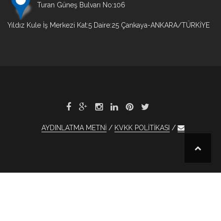
Turan Güneş Bulvarı No:106
Yıldız Kule İş Merkezi Kat:5 Daire:25 Çankaya-ANKARA/TÜRKİYE
AYDINLATMA METNİ
KVKK POLİTİKASI
et
xBet
1xBet