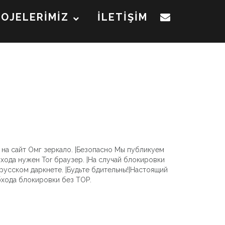
ROJELERİMİZ
İLETİŞİM
 на сайт Омг зеркало. |Безопасно Мы публикуем
хода нужен Tor браузер. |На случай блокировки
русском даркнете. |Будьте бдительны!|Настоящий
бхода блокировки без ТОР.