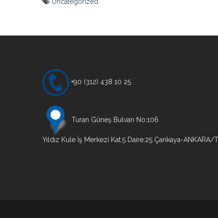
Uncategorized
Yazı
gezinmesi
+90 (312) 438 10 25
Turan Güneş Bulvarı No:106
Yıldız Kule İş Merkezi Kat:5 Daire:25 Çankaya-ANKARA